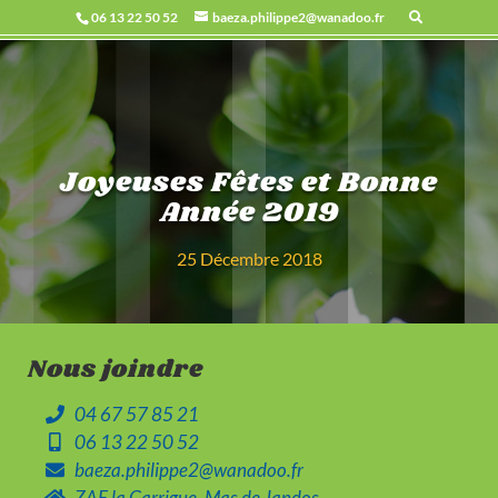
06 13 22 50 52
baeza.philippe2@wanadoo.fr
Joyeuses Fêtes et Bonne
Année 2019
25 Décembre 2018
Nous joindre
04 67 57 85 21
06 13 22 50 52
baeza.philippe2@wanadoo.fr
ZAE la Garrigue, Mas de Jandos