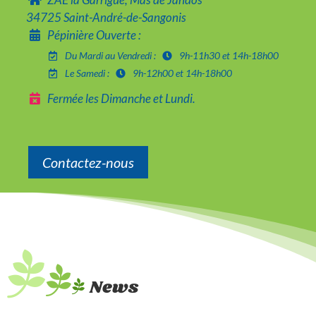
34725 Saint-André-de-Sangonis
Pépinière Ouverte :
Du Mardi au Vendredi :
9h-11h30 et 14h-18h00
Le Samedi :
9h-12h00 et 14h-18h00
Fermée les Dimanche et Lundi.
Contactez-nous
News